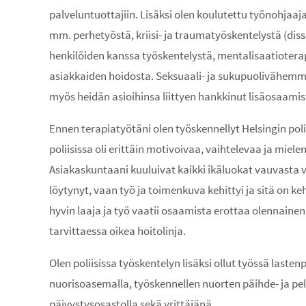
palveluntuottajiin. Lisäksi olen koulutettu työnohjaa
mm. perhetyöstä, kriisi- ja traumatyöskentelystä (disso
henkilöiden kanssa työskentelystä, mentalisaatiotera
asiakkaiden hoidosta. Seksuaali- ja sukupuolivähemmi
myös heidän asioihinsa liittyen hankkinut lisäosaamis
Ennen terapiatyötäni olen työskennellyt Helsingin pol
poliisissa oli erittäin motivoivaa, vaihtelevaa ja miel
Asiakaskuntaani kuuluivat kaikki ikäluokat vauvasta v
löytynyt, vaan työ ja toimenkuva kehittyi ja sitä on ke
hyvin laaja ja työ vaatii osaamista erottaa olennaine
tarvittaessa oikea hoitolinja.
Olen poliisissa työskentelyn lisäksi ollut työssä lastenp
nuorisoasemalla, työskennellen nuorten päihde- ja pe
päivystysosastolla sekä yrittäjänä.