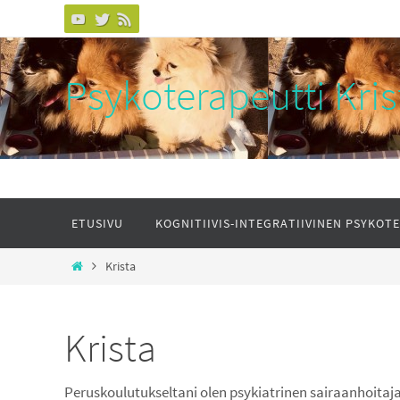
Psykoterapeutti Kris
ETUSIVU
KOGNITIIVIS-INTEGRATIIVINEN PSYKOT
Krista
Krista
Peruskoulutukseltani olen psykiatrinen sairaanhoitaj