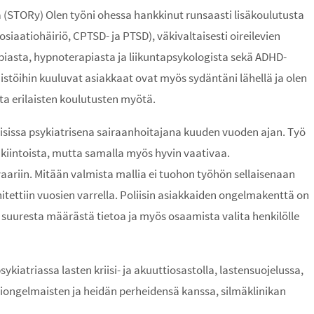
ja (STORy) Olen työni ohessa hankkinut runsaasti lisäkoulutusta
siaatiohäiriö, CPTSD- ja PTSD), väkivaltaisesti oireilevien
piasta, hypnoterapiasta ja liikuntapsykologista sekä ADHD-
stöihin kuuluvat asiakkaat ovat myös sydäntäni lähellä ja olen
ta erilaisten koulutusten myötä.
iisissa psykiatrisena sairaanhoitajana kuuden vuoden ajan. Työ
enkiintoista, mutta samalla myös hyvin vaativaa.
aariin. Mitään valmista mallia ei tuohon työhön sellaisenaan
hitettiin vuosien varrella. Poliisin asiakkaiden ongelmakenttä on
n suuresta määrästä tietoa ja myös osaamista valita henkilölle
sykiatriassa lasten kriisi- ja akuuttiosastolla, lastensuojelussa,
liongelmaisten ja heidän perheidensä kanssa, silmäklinikan