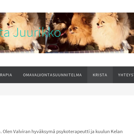
ta Juurikko
ERAPIA
OMAVALVONTASUUNNITELMA
KRISTA
YHTEYS
a. Olen Valviran hyväksymä psykoterapeutti ja kuulun Kelan