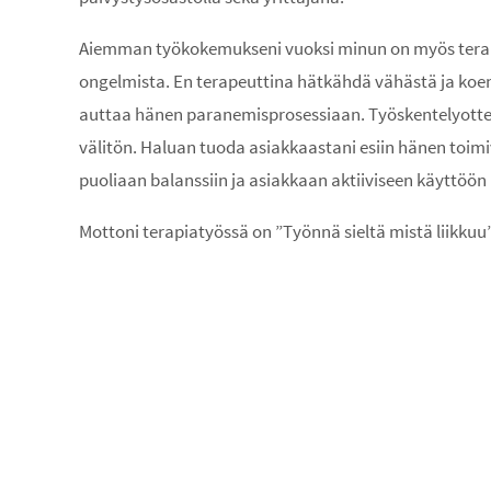
Aiemman työkokemukseni vuoksi minun on myös terapi
ongelmista. En terapeuttina hätkähdä vähästä ja koe
auttaa hänen paranemisprosessiaan. Työskentelyottee
välitön. Haluan tuoda asiakkaastani esiin hänen toimi
puoliaan balanssiin ja asiakkaan aktiiviseen käyttöön
Mottoni terapiatyössä on ”Työnnä sieltä mistä liikkuu