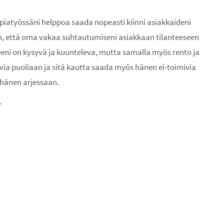
atyössäni helppoa saada nopeasti kiinni asiakkaideni
n, että oma vakaa suhtautumiseni asiakkaan tilanteeseen
ni on kysyvä ja kuunteleva, mutta samalla myös rento ja
via puoliaan ja sitä kautta saada myös hänen ei-toimivia
 hänen arjessaan.
”